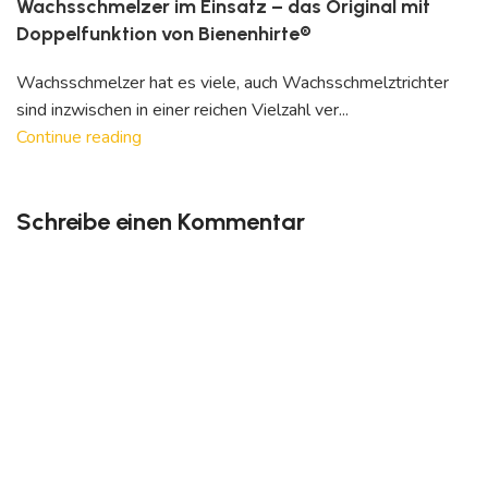
Wachsschmelzer im Einsatz – das Original mit
Doppelfunktion von Bienenhirte®
Wachsschmelzer hat es viele, auch Wachsschmelztrichter
sind inzwischen in einer reichen Vielzahl ver...
Continue reading
Schreibe einen Kommentar
Deine E-Mail-Adresse wird nicht veröffentlicht.
Erforderliche Felder sind mit
*
markiert
Kommentar
*