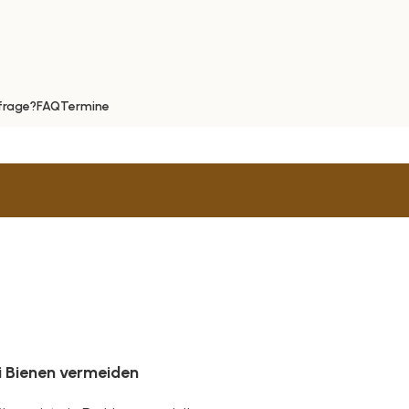
frage?
FAQ
Termine
eymann
5
i Bienen vermeiden