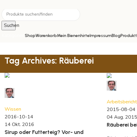
Suchen
Kategorien
Shop
Warenkorb
Mein Bienenhirte
Impressum
Blog
Produkt
Tag Archives: Räuberei
David R
David Reymann
7
comments
5
comments
Arbeitsbericht
Wissen
2015-08-04
2016-10-14
04 Aug. 201
14 Okt. 2016
Räuberei be
Sirup oder Futterteig? Vor- und