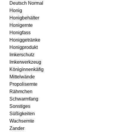
Deutsch Normal
Honig
Honigbehälter
Honigernte
Honigfass
Honiggetränke
Honigprodukt
Imkerschutz
Imkerwerkzeug
Königinnenkäfig
Mittelwände
Propolisernte
Rähmchen
Schwarmfang
Sonstiges
Süßigkeiten
Wachsernte
Zander