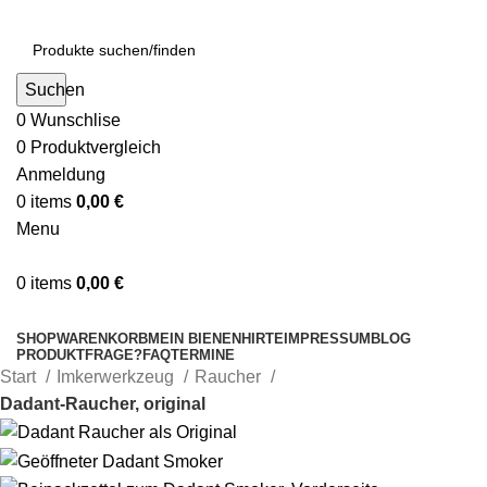
Suchen
0
Wunschlise
0
Produktvergleich
Anmeldung
0
items
0,00
€
Menu
0
items
0,00
€
Kategorien
SHOP
WARENKORB
MEIN BIENENHIRTE
IMPRESSUM
BLOG
PRODUKTFRAGE?
FAQ
TERMINE
Start
Imkerwerkzeug
Raucher
Dadant-Raucher, original