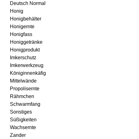
Deutsch Normal
Honig
Honigbehälter
Honigernte
Honigfass
Honiggetränke
Honigprodukt
Imkerschutz
Imkerwerkzeug
Königinnenkäfig
Mittelwände
Propolisernte
Rähmchen
Schwarmfang
Sonstiges
Süßigkeiten
Wachsernte
Zander