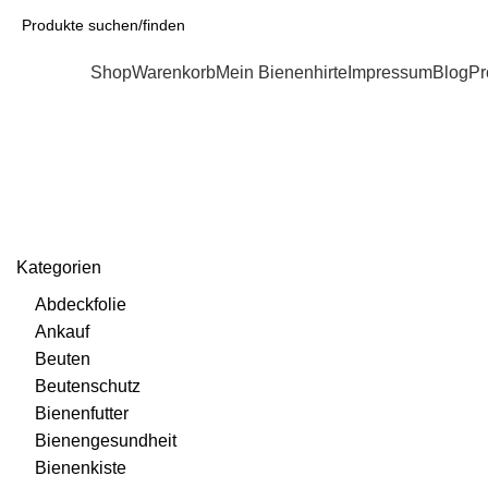
Kategorien
Shop
Warenkorb
Mein Bienenhirte
Impressum
Blog
Pr
Bienenbesen
Kategorien
Abdeckfolie
Ankauf
Beuten
Beutenschutz
Bienenfutter
Bienengesundheit
Bienenkiste