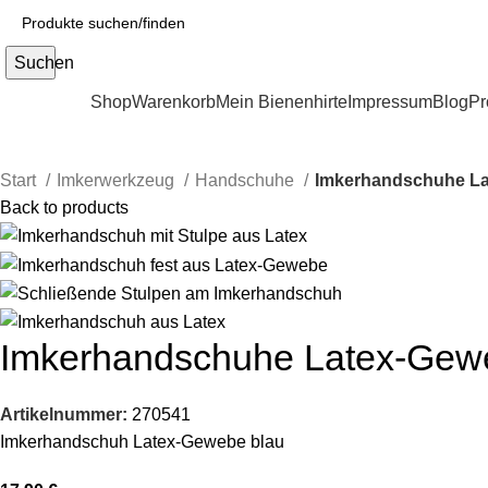
Suchen
Kategorien
Shop
Warenkorb
Mein Bienenhirte
Impressum
Blog
Pr
Start
Imkerwerkzeug
Handschuhe
Imkerhandschuhe La
Back to products
Imkerhandschuhe Latex-Gew
Artikelnummer:
270541
Imkerhandschuh Latex-Gewebe blau