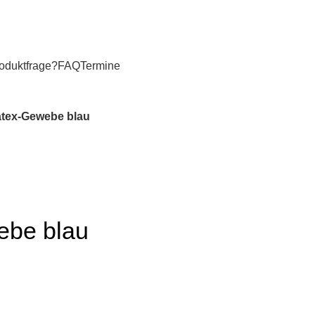
oduktfrage?
FAQ
Termine
tex-Gewebe blau
ebe blau