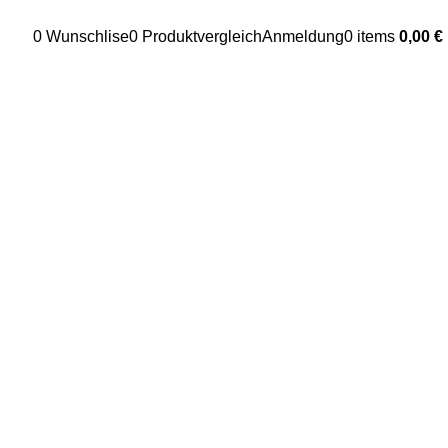
0
Wunschlise
0
Produktvergleich
Anmeldung
0
items
0,00
€