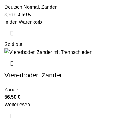
Deutsch Normal
,
Zander
Ursprünglicher
Aktueller
3,50
€
3,70
€
Preis
Preis
In den Warenkorb
war:
ist:
3,70 €
3,50 €.
Sold out
Viererboden Zander
Zander
56,50
€
Weiterlesen