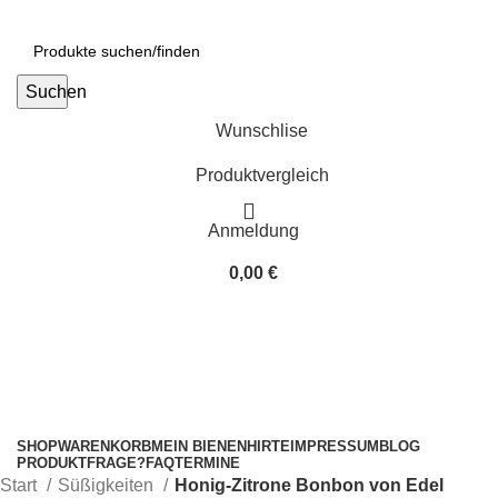
Suchen
Wunschlise
Produktvergleich
Anmeldung
0,00
€
Kategorien
SHOP
WARENKORB
MEIN BIENENHIRTE
IMPRESSUM
BLOG
PRODUKTFRAGE?
FAQ
TERMINE
Start
Süßigkeiten
Honig-Zitrone Bonbon von Edel