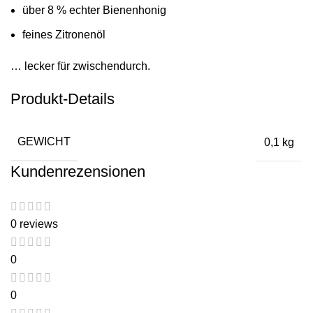
über 8 % echter Bienenhonig
feines Zitronenöl
… lecker für zwischendurch.
Produkt-Details
GEWICHT
0,1 kg
Kundenrezensionen
0 reviews
0
0