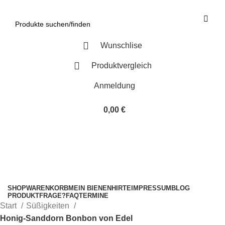
Wunschlise
Produktvergleich
Anmeldung
0,00
€
Kategorien
SHOP
WARENKORB
MEIN BIENENHIRTE
IMPRESSUM
BLOG
PRODUKTFRAGE?
FAQ
TERMINE
Start
Süßigkeiten
Honig-Sanddorn Bonbon von Edel