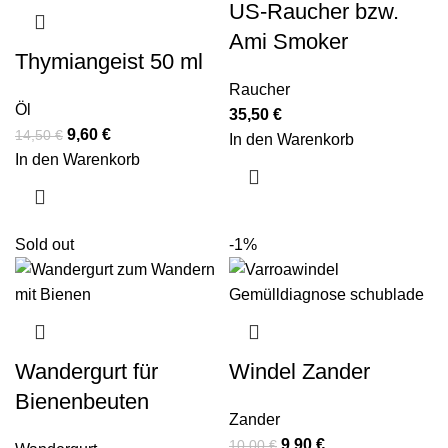
US-Raucher bzw.
Ami Smoker
Thymiangeist 50 ml
Raucher
Öl
35,50
€
9,60
€
14,50
€
In den Warenkorb
In den Warenkorb
Sold out
-1%
Wandergurt für
Windel Zander
Bienenbeuten
Zander
9,90
€
10,00
€