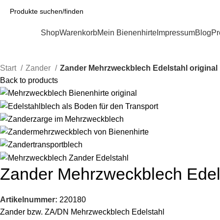
Kategorien
Shop
Warenkorb
Mein Bienenhirte
Impressum
Blog
Pr
Start
Zander
Zander Mehrzweckblech Edelstahl original
Back to products
Zander Mehrzweckblech Edels
Artikelnummer:
220180
Zander bzw. ZA/DN Mehrzweckblech Edelstahl