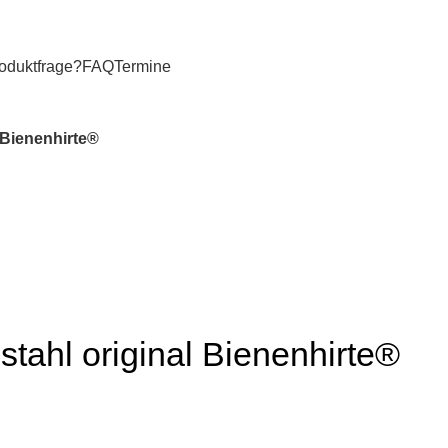
oduktfrage?
FAQ
Termine
 Bienenhirte®
tahl original Bienenhirte®