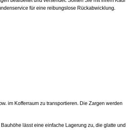
gen bearbeitet und versendet. Sollten Sie mit Ihrem Kauf
Kundenservice für eine reibungslose Rückabwicklung.
pw. im Kofferraum zu transportieren. Die Zargen werden
auhöhe lässt eine einfache Lagerung zu, die glatte und