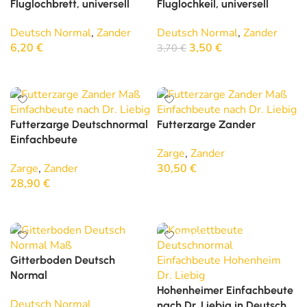
Fluglochbrett, universell
Fluglochkeil, universell
Deutsch Normal
,
Zander
Deutsch Normal
,
Zander
6,20
€
3,50
€
3,70
€
In den Warenkorb
In den Warenkorb
Futterzarge Deutschnormal
Futterzarge Zander
Einfachbeute
Zarge
,
Zander
Zarge
,
Zander
30,50
€
28,90
€
In den Warenkorb
In den Warenkorb
SOLD OUT
Gitterboden Deutsch
Normal
Hohenheimer Einfachbeute
Deutsch Normal
nach Dr. Liebig in Deutsch