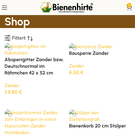
0
Shop
Filtert
SOLD OUT
Bausperre Zander
Absperrgitter Zander bzw.
Zander
Deutschnormal im
6,50
€
Rähmchen 42 x 52 cm
Weiterlesen
Zander
19,80
€
In den Warenkorb
Bienenkorb 20 cm Stülper