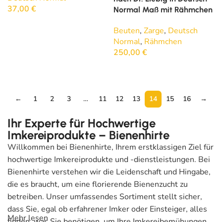
37,00
€
Normal Maß mit Rähmchen
In den Warenkorb
Beuten
,
Zarge
,
Deutsch
Normal
,
Rähmchen
250,00
€
Weiterlesen
←
1
2
3
…
11
12
13
14
15
16
→
Ihr Experte für Hochwertige
Imkereiprodukte – Bienenhirte
Willkommen bei Bienenhirte, Ihrem erstklassigen Ziel für
hochwertige Imkereiprodukte und -dienstleistungen. Bei
Bienenhirte verstehen wir die Leidenschaft und Hingabe,
die es braucht, um eine florierende Bienenzucht zu
betreiben. Unser umfassendes Sortiment stellt sicher,
dass Sie, egal ob erfahrener Imker oder Einsteiger, alles
Mehr lesen
finden, was Sie benötigen, um Ihre Imkereibemühungen