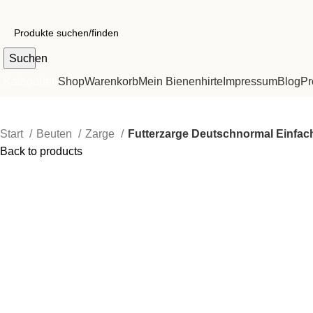
Suchen
Kategorien
Shop
Warenkorb
Mein Bienenhirte
Impressum
Blog
Pr
Start
Beuten
Zarge
Futterzarge Deutschnormal Einfac
Back to products