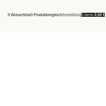
0
Wunschlise
0
Produktvergleich
Anmeldung
0
items
0,00
€