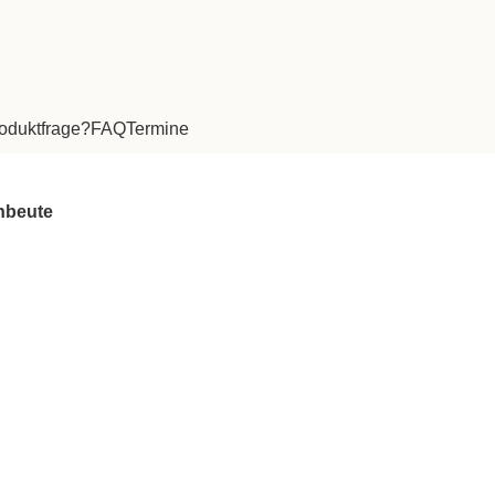
oduktfrage?
FAQ
Termine
hbeute