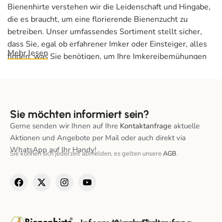
Bienenhirte verstehen wir die Leidenschaft und Hingabe,
die es braucht, um eine florierende Bienenzucht zu
betreiben. Unser umfassendes Sortiment stellt sicher,
dass Sie, egal ob erfahrener Imker oder Einsteiger, alles
Mehr lesen
finden, was Sie benötigen, um Ihre Imkereibemühungen
zu unterstützen und zu verbessern. Von unverzichtbaren
Werkzeugen und Schutzkleidung bis hin zu
Spezialgeräten für die Honigernte und Bienengesundheit
– wir haben unser Angebot sorgfältig kuratiert, um
Sie möchten informiert sein?
höchste Qualitäts- und Funktionsstandards zu erfüllen.
Gerne senden wir Ihnen auf Ihre
Kontaktanfrage
aktuelle
Aktionen und Angebote per Mail oder auch direkt via
Entdecken Sie unsere vielfältige Auswahl an Produkten,
WhatsApp auf Ihr Handy!
die jeden Aspekt der Imkerei abdecken. Unsere
Sie können sich jederzeit abmelden, es gelten unsere
AGB
.
Kategorien umfassen wesentliche Artikel wie
Abdeckfolie
,
Beuten
und
Beutenschutz
für optimale
Unterkunftslösungen sowie eine Vielzahl von
Bienenfutter
, um Ihre Bienen gut zu ernähren. Wir bieten
auch Spezialwerkzeuge und -geräte wie
Rähmchen
für die