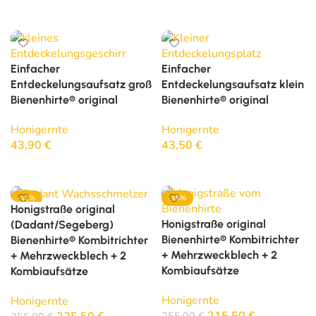
In den Warenkorb
In den Warenkorb
Einfacher
Einfacher
Entdeckelungsaufsatz groß
Entdeckelungsaufsatz klein
Bienenhirte® original
Bienenhirte® original
Honigernte
Honigernte
43,90
€
43,50
€
In den Warenkorb
In den Warenkorb
-12%
-15%
Honigstraße original
Honigstraße original
(Dadant/Segeberg)
Bienenhirte® Kombitrichter
Bienenhirte® Kombitrichter
+ Mehrzweckblech + 2
+ Mehrzweckblech + 2
Kombiaufsätze
Kombiaufsätze
Honigernte
Honigernte