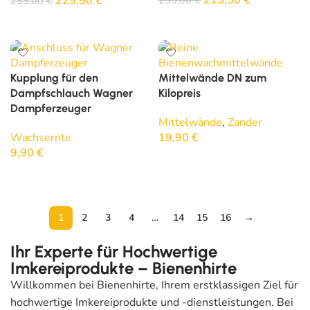
215,50
€
255,00
€
225,50
€
255,00
€
In den Warenkorb
In den Warenkorb
Kupplung für den
Mittelwände DN zum
Dampfschlauch Wagner
Kilopreis
Dampferzeuger
Mittelwände
,
Zander
Wachsernte
19,90
€
9,90
€
In den Warenkorb
In den Warenkorb
1
2
3
4
…
14
15
16
→
Ihr Experte für Hochwertige
Imkereiprodukte – Bienenhirte
Willkommen bei Bienenhirte, Ihrem erstklassigen Ziel für
hochwertige Imkereiprodukte und -dienstleistungen. Bei