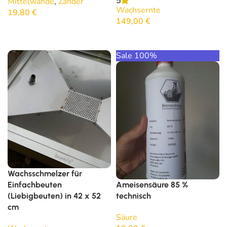
5
Mittelwände
,
Zander
Wachsernte
19,80
€
149,00
€
In den Warenkorb
In den Warenkorb
Sale 100%
Wachsschmelzer für
Einfachbeuten
Ameisensäure 85 %
(Liebigbeuten) in 42 x 52
technisch
cm
Säure