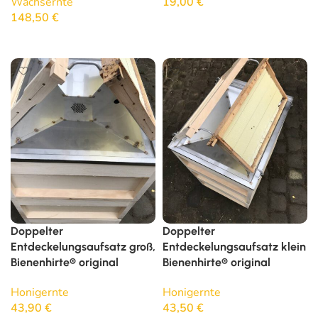
Wachsernte
19,00
€
148,50
€
In den Warenkorb
In den Warenkorb
Doppelter
Doppelter
Entdeckelungsaufsatz groß,
Entdeckelungsaufsatz klein
Bienenhirte® original
Bienenhirte® original
Honigernte
Honigernte
43,90
€
43,50
€