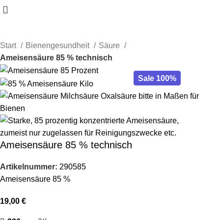
Start
Bienengesundheit
Säure
Ameisensäure 85 % technisch
Sale 100%
Sale 100%
Sale 100%
Sale 100%
Ameisensäure 85 % technisch
Artikelnummer:
290585
Ameisensäure 85 %
19,00
€