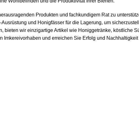
ne Wohlbefinden und die Produktivität Ihrer Bienen.
it herausragenden Produkten und fachkundigem Rat zu unterstüt
-Ausrüstung und Honigfässer für die Lagerung, um sicherzustelle
, bieten wir einzigartige Artikel wie
Honiggetränke
, köstliche
Sü
hren Imkereivorhaben und erreichen Sie Erfolg und Nachhaltigkei