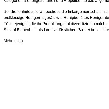
Kategorien
Bienengesundheit
und
Propolisernte
das allgemei
Bei Bienenhirte sind wir bestrebt, die Imkergemeinschaft m
erstklassige Honigerntegeräte wie
Honigbehälter
,
Honigernte
Für diejenigen, die ihr Produktangebot diversifizieren möchten
Sie auf Bienenhirte als Ihren verlässlichen Partner bei all I
Mehr lesen