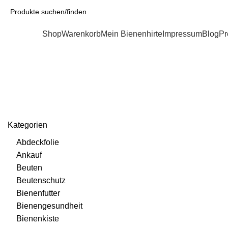
Kategorien
Shop
Warenkorb
Mein Bienenhirte
Impressum
Blog
Pr
Trennschied
Kategorien
Abdeckfolie
Ankauf
Beuten
Beutenschutz
Bienenfutter
Bienengesundheit
Bienenkiste