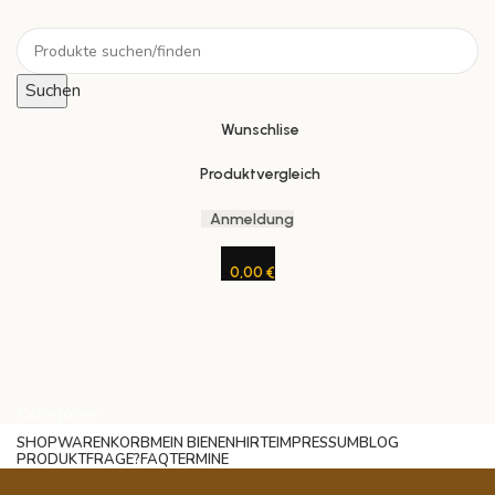
Suchen
Wunschlise
Produktvergleich
Anmeldung
0,00
€
Kategorien
SHOP
WARENKORB
MEIN BIENENHIRTE
IMPRESSUM
BLOG
PRODUKTFRAGE?
FAQ
TERMINE