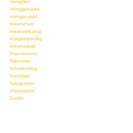
Honigfass
Honiggetränke
Honigprodukt
Imkerschutz
Imkerwerkzeug
Königinnenkäfig
Mittelwände
Propolisernte
Rähmchen
Schwarmfang
Sonstiges
Süßigkeiten
Wachsernte
Zander
Filter By Price