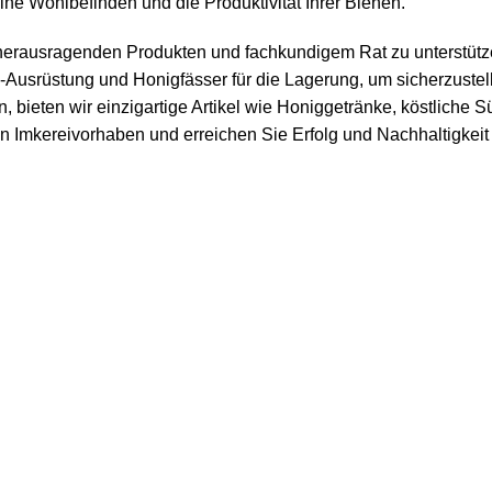
ne Wohlbefinden und die Produktivität Ihrer Bienen.
it herausragenden Produkten und fachkundigem Rat zu unterstüt
-Ausrüstung und Honigfässer für die Lagerung, um sicherzustelle
, bieten wir einzigartige Artikel wie
Honiggetränke
, köstliche
Sü
hren Imkereivorhaben und erreichen Sie Erfolg und Nachhaltigkei