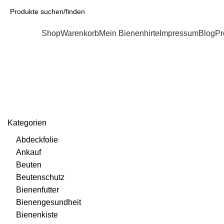
Kategorien
Shop
Warenkorb
Mein Bienenhirte
Impressum
Blog
Pr
Schutzfarbe
Kategorien
Abdeckfolie
Ankauf
Beuten
Beutenschutz
Bienenfutter
Bienengesundheit
Bienenkiste