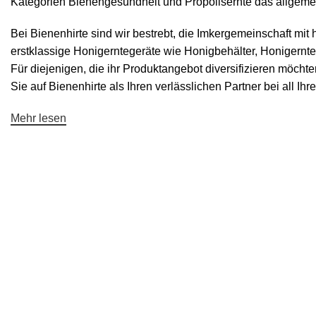
Kategorien
Bienengesundheit
und
Propolisernte
das allgemei
Bei Bienenhirte sind wir bestrebt, die Imkergemeinschaft m
erstklassige Honigerntegeräte wie
Honigbehälter
,
Honigernte
Für diejenigen, die ihr Produktangebot diversifizieren möchten
Sie auf Bienenhirte als Ihren verlässlichen Partner bei all I
Mehr lesen