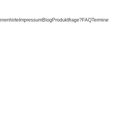
enenhirte
Impressum
Blog
Produktfrage?
FAQ
Termine