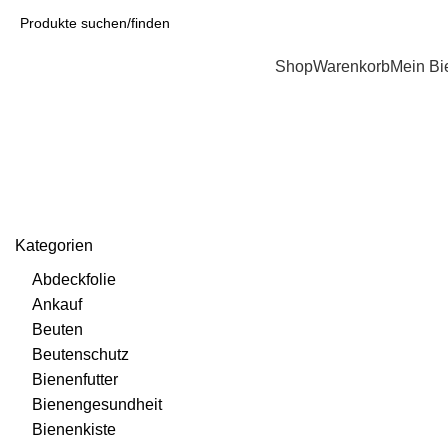
Kategorien
Shop
Warenkorb
Mein Bi
Pollenfalle
Kategorien
Abdeckfolie
Ankauf
Beuten
Beutenschutz
Bienenfutter
Bienengesundheit
Bienenkiste