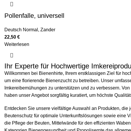
Pollenfalle, universell
Deutsch Normal
,
Zander
22,50
€
Weiterlesen
Ihr Experte für Hochwertige Imkereiprodu
Willkommen bei Bienenhirte, Ihrem erstklassigen Ziel für hoc
um eine florierende Bienenzucht zu betreiben. Unser umfassend
Imkereibemühungen zu unterstützen und zu verbessern. Von 
haben unser Angebot sorgfältig kuratiert, um höchste Qualität
Entdecken Sie unsere vielfältige Auswahl an Produkten, die
Beutenschutz
für optimale Unterkunftslösungen sowie eine V
die Pflege der Beuten,
Mittelwände
für den effizienten Wab
Kategorien
Bienengesundheit
und
Propolisernte
das allgemei