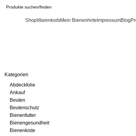
Kategorien
Shop
Warenkorb
Mein Bienenhirte
Impressum
Blog
Pr
Imkerschleier
Kategorien
Abdeckfolie
Ankauf
Beuten
Beutenschutz
Bienenfutter
Bienengesundheit
Bienenkiste