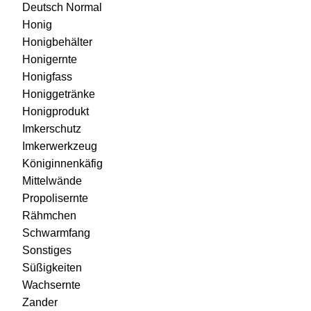
Deutsch Normal
Honig
Honigbehälter
Honigernte
Honigfass
Honiggetränke
Honigprodukt
Imkerschutz
Imkerwerkzeug
Königinnenkäfig
Mittelwände
Propolisernte
Rähmchen
Schwarmfang
Sonstiges
Süßigkeiten
Wachsernte
Zander