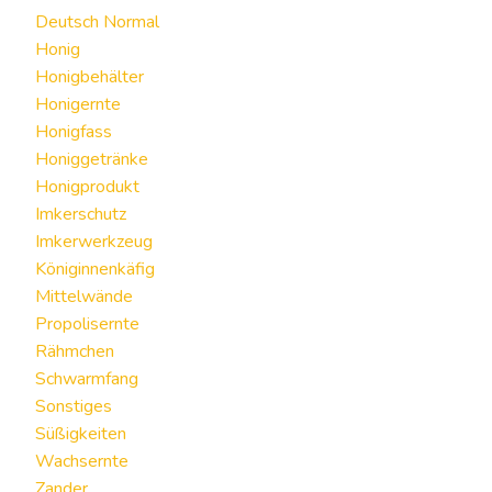
Deutsch Normal
Honig
Honigbehälter
Honigernte
Honigfass
Honiggetränke
Honigprodukt
Imkerschutz
Imkerwerkzeug
Königinnenkäfig
Mittelwände
Propolisernte
Rähmchen
Schwarmfang
Sonstiges
Süßigkeiten
Wachsernte
Zander