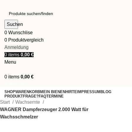
Suchen
0
Wunschlise
0
Produktvergleich
Anmeldung
0
items
0,00
€
Menu
0
items
0,00
€
Kategorien
SHOP
WARENKORB
MEIN BIENENHIRTE
IMPRESSUM
BLOG
PRODUKTFRAGE?
FAQ
TERMINE
Start
Wachsernte
WAGNER Dampferzeuger 2.000 Watt für
Wachsschmelzer