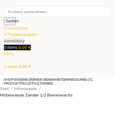
Suchen
0
Wunschlise
0
Produktvergleich
Anmeldung
0
items
0,00
€
Menu
0
items
0,00
€
Kategorien
SHOP
WARENKORB
MEIN BIENENHIRTE
IMPRESSUM
BLOG
PRODUKTFRAGE?
FAQ
TERMINE
Start
Mittelwände
Mittelwände Zander 1/2 Bienenwachs